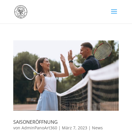
SAISONERÖFFNUNG
von
AdminPanoArt360
|
März 7, 2023
|
News