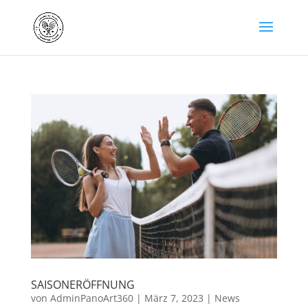
SAISONERÖFFNUNG
von
AdminPanoArt360
|
März 7, 2023
|
News